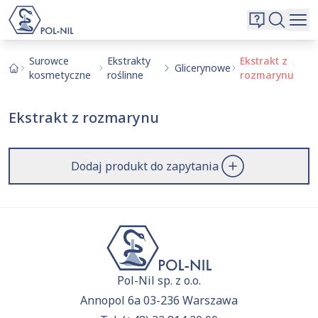
Wybrane surowce i substancje
Wyszukiwarka
Oferta
Szukaj
Surowce
Ekstrakty
Ekstrakt z
Glicerynowe
kosmetyczne
roślinne
rozmarynu
O nas
Kontakt
Ekstrakt z rozmarynu
Aktualnie niczego nie dodałeś do zapytania.
Przejdź do
oferty
i dodaj surowce, o których chcesz
|
EN
PL
dowiedzieć się więcej.
Dodaj produkt do zapytania
Pol-Nil sp. z o.o.
Annopol 6a 03-236 Warszawa