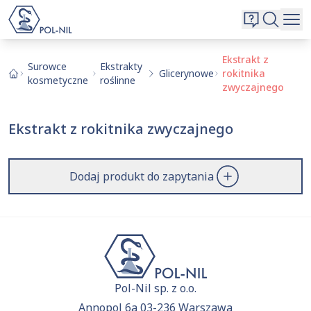
Wybrane surowce i substancje
Wyszukiwarka
Oferta
Szukaj
Ekstrakt z
Surowce
Ekstrakty
Glicerynowe
rokitnika
O nas
kosmetyczne
roślinne
zwyczajnego
Kontakt
Aktualnie niczego nie dodałeś do zapytania.
Ekstrakt z rokitnika zwyczajnego
Przejdź do
oferty
i dodaj surowce, o których chcesz
|
EN
PL
dowiedzieć się więcej.
Dodaj produkt do zapytania
Pol-Nil sp. z o.o.
Annopol 6a 03-236 Warszawa