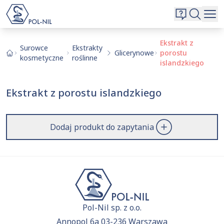
Wybrane surowce i substancje
Wyszukiwarka
Oferta
Szukaj
Ekstrakt z
Surowce
Ekstrakty
Glicerynowe
porostu
O nas
kosmetyczne
roślinne
islandzkiego
Kontakt
Aktualnie niczego nie dodałeś do zapytania.
Ekstrakt z porostu islandzkiego
Przejdź do
oferty
i dodaj surowce, o których chcesz
|
EN
PL
dowiedzieć się więcej.
Dodaj produkt do zapytania
Pol-Nil sp. z o.o.
Annopol 6a 03-236 Warszawa