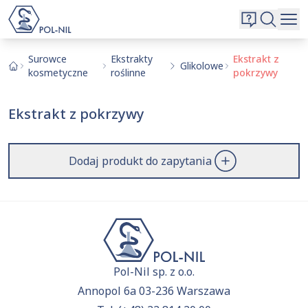
Wybrane surowce i substancje
Wyszukiwarka
Oferta
Szukaj
Surowce
Ekstrakty
Ekstrakt z
Glikolowe
kosmetyczne
roślinne
pokrzywy
O nas
Kontakt
Ekstrakt z pokrzywy
Aktualnie niczego nie dodałeś do zapytania.
Przejdź do
oferty
i dodaj surowce, o których chcesz
|
EN
PL
dowiedzieć się więcej.
Dodaj produkt do zapytania
Pol-Nil sp. z o.o.
Annopol 6a 03-236 Warszawa