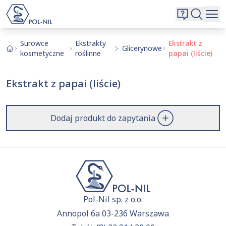
Wybrane surowce i substancje
Wyszukiwarka
Oferta
Szukaj
Surowce
Ekstrakty
Ekstrakt z
Glicerynowe
kosmetyczne
roślinne
papai (liście)
O nas
Kontakt
Ekstrakt z papai (liście)
Aktualnie niczego nie dodałeś do zapytania.
Przejdź do
oferty
i dodaj surowce, o których chcesz
|
EN
PL
dowiedzieć się więcej.
Dodaj produkt do zapytania
Pol-Nil sp. z o.o.
Annopol 6a 03-236 Warszawa