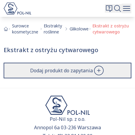
Wybrane surowce i substancje
Wyszukiwarka
Oferta
Szukaj
Surowce
Ekstrakty
Ekstrakt z ostryżu
Glikolowe
kosmetyczne
roślinne
cytwarowego
O nas
Kontakt
Ekstrakt z ostryżu cytwarowego
Aktualnie niczego nie dodałeś do zapytania.
Przejdź do
oferty
i dodaj surowce, o których chcesz
|
EN
PL
dowiedzieć się więcej.
Dodaj produkt do zapytania
Pol-Nil sp. z o.o.
Annopol 6a 03-236 Warszawa