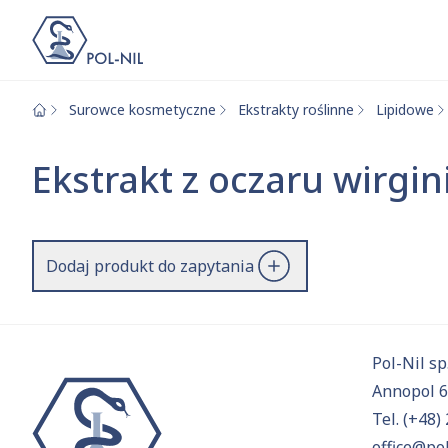
Surowce kosmetyczne
Ekstrakty roślinne
Lipidowe
Wybrane surowce i
Wyszukiwarka
Ekstrakt z oczaru wirgin
Szukaj
Dodaj produkt do zapytania
Przejd
Pol-Nil sp.
Annopol 
Tel.
(+48) 
office@pol