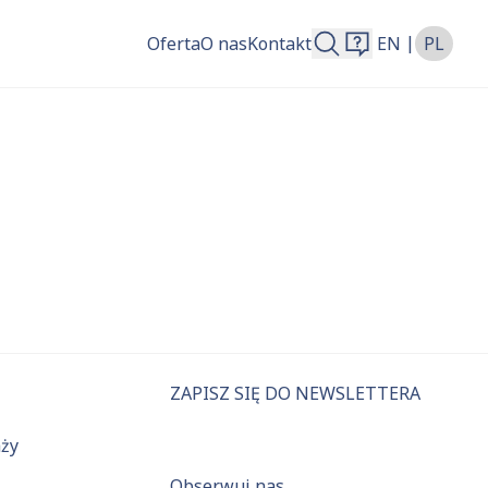
|
Oferta
O nas
Kontakt
EN
PL
więcej.
ZAPISZ SIĘ DO NEWSLETTERA
aży
Obserwuj nas