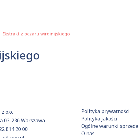
Ekstrakt z oczaru wirginijskiego
 substancje
ijskiego
Aktualnie niczego nie dodałeś do zapytania.
ź do
oferty
i dodaj surowce, o których chcesz dowiedzieć się 
Polityka prywatności
 z o.o.
Polityka jakości
6a 03-236 Warszawa
Ogólne warunki sprzed
22 814 20 00
O nas
-nil.com.pl