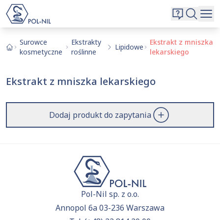
Wybrane surowce i substancje
Wyszukiwarka
Oferta
Szukaj
Surowce
Ekstrakty
Ekstrakt z mniszka
Lipidowe
kosmetyczne
roślinne
lekarskiego
O nas
Kontakt
Ekstrakt z mniszka lekarskiego
Aktualnie niczego nie dodałeś do zapytania.
Przejdź do
oferty
i dodaj surowce, o których chcesz
|
EN
PL
dowiedzieć się więcej.
Dodaj produkt do zapytania
Pol-Nil sp. z o.o.
Annopol 6a 03-236 Warszawa