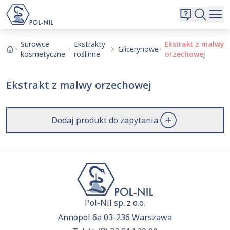
Wybrane surowce i substancje
Wyszukiwarka
Oferta
Szukaj
Surowce
Ekstrakty
Ekstrakt z malwy
Glicerynowe
kosmetyczne
roślinne
orzechowej
O nas
Kontakt
Ekstrakt z malwy orzechowej
Aktualnie niczego nie dodałeś do zapytania.
Przejdź do
oferty
i dodaj surowce, o których chcesz
|
EN
PL
dowiedzieć się więcej.
Dodaj produkt do zapytania
Pol-Nil sp. z o.o.
Annopol 6a 03-236 Warszawa