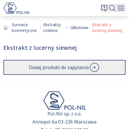
Wybrane surowce i substancje
Wyszukiwarka
Oferta
Szukaj
Surowce
Ekstrakty
Ekstrakt z
Glikolowe
kosmetyczne
roślinne
lucerny siewnej
O nas
Kontakt
Ekstrakt z lucerny siewnej
Aktualnie niczego nie dodałeś do zapytania.
Przejdź do
oferty
i dodaj surowce, o których chcesz
|
EN
PL
dowiedzieć się więcej.
Dodaj produkt do zapytania
Pol-Nil sp. z o.o.
Annopol 6a 03-236 Warszawa