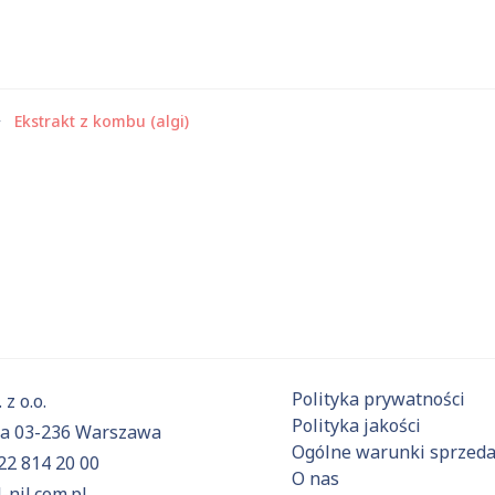
Ekstrakt z kombu (algi)
 substancje
Aktualnie niczego nie dodałeś do zapytania.
ź do
oferty
i dodaj surowce, o których chcesz dowiedzieć się 
Polityka prywatności
 z o.o.
Polityka jakości
6a 03-236 Warszawa
Ogólne warunki sprzed
22 814 20 00
O nas
-nil.com.pl