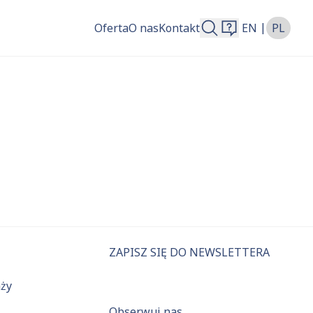
|
Oferta
O nas
Kontakt
EN
PL
więcej.
ZAPISZ SIĘ DO NEWSLETTERA
aży
Obserwuj nas