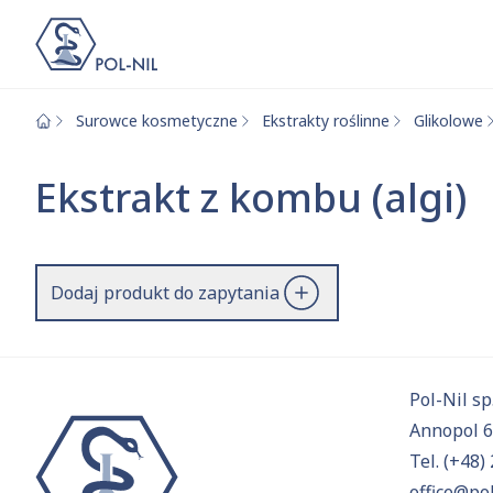
Surowce kosmetyczne
Ekstrakty roślinne
Glikolowe
Wybrane surowce i
Wyszukiwarka
Ekstrakt z kombu (algi)
Szukaj
Dodaj produkt do zapytania
Przejd
Pol-Nil sp.
Annopol 
Tel.
(+48) 
office@pol