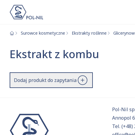
Surowce kosmetyczne
Ekstrakty roślinne
Gliceryno
Wybrane surowce i
Wyszukiwarka
Ekstrakt z kombu
Szukaj
Dodaj produkt do zapytania
Przejd
Pol-Nil sp.
Annopol 
Tel.
(+48) 
office@pol