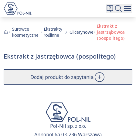
Wybrane surowce i substancje
Wyszukiwarka
Oferta
Szukaj
Ekstrakt z
Surowce
Ekstrakty
Glicerynowe
jastrzębowca
O nas
kosmetyczne
roślinne
(pospolitego)
Kontakt
Aktualnie niczego nie dodałeś do zapytania.
Ekstrakt z jastrzębowca (pospolitego)
Przejdź do
oferty
i dodaj surowce, o których chcesz
|
EN
PL
dowiedzieć się więcej.
Dodaj produkt do zapytania
Pol-Nil sp. z o.o.
Annopol 6a 03-236 Warszawa