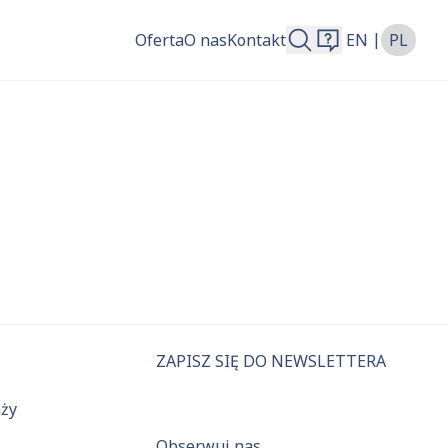
|
Oferta
O nas
Kontakt
EN
PL
więcej.
ZAPISZ SIĘ DO NEWSLETTERA
aży
Obserwuj nas