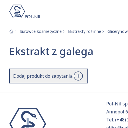
Surowce kosmetyczne
Ekstrakty roślinne
Gliceryno
Wybrane surowce i
Wyszukiwarka
Ekstrakt z galega
Szukaj
Dodaj produkt do zapytania
Przejd
Pol-Nil sp.
Annopol 
Tel.
(+48) 
office@pol