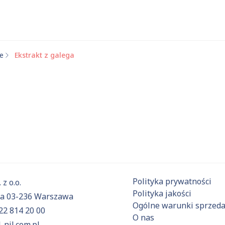
we
Ekstrakt z galega
 substancje
Aktualnie niczego nie dodałeś do zapytania.
ź do
oferty
i dodaj surowce, o których chcesz dowiedzieć się 
Polityka prywatności
 z o.o.
Polityka jakości
6a 03-236 Warszawa
Ogólne warunki sprzed
22 814 20 00
O nas
-nil.com.pl