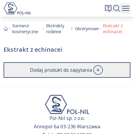
Wybrane surowce i substancje
Wyszukiwarka
Oferta
Szukaj
Surowce
Ekstrakty
Ekstrakt z
Glicerynowe
kosmetyczne
roślinne
echinacei
O nas
Kontakt
Ekstrakt z echinacei
Aktualnie niczego nie dodałeś do zapytania.
Przejdź do
oferty
i dodaj surowce, o których chcesz
|
EN
PL
dowiedzieć się więcej.
Dodaj produkt do zapytania
Pol-Nil sp. z o.o.
Annopol 6a 03-236 Warszawa