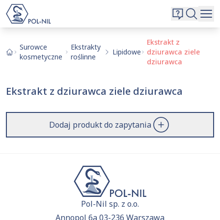
Wybrane surowce i substancje
Wyszukiwarka
Oferta
Szukaj
Ekstrakt z
Surowce
Ekstrakty
Lipidowe
dziurawca ziele
O nas
kosmetyczne
roślinne
dziurawca
Kontakt
Aktualnie niczego nie dodałeś do zapytania.
Ekstrakt z dziurawca ziele dziurawca
Przejdź do
oferty
i dodaj surowce, o których chcesz
|
EN
PL
dowiedzieć się więcej.
Dodaj produkt do zapytania
Pol-Nil sp. z o.o.
Annopol 6a 03-236 Warszawa