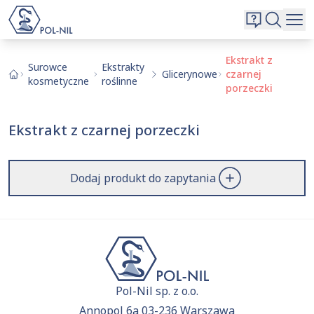
Wybrane surowce i substancje
Wyszukiwarka
Oferta
Szukaj
Ekstrakt z
Surowce
Ekstrakty
Glicerynowe
czarnej
O nas
kosmetyczne
roślinne
porzeczki
Kontakt
Aktualnie niczego nie dodałeś do zapytania.
Ekstrakt z czarnej porzeczki
Przejdź do
oferty
i dodaj surowce, o których chcesz
|
EN
PL
dowiedzieć się więcej.
Dodaj produkt do zapytania
Pol-Nil sp. z o.o.
Annopol 6a 03-236 Warszawa