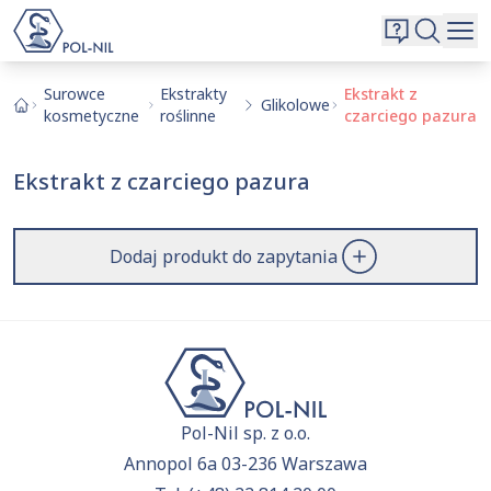
Wybrane surowce i substancje
Wyszukiwarka
Oferta
Szukaj
Surowce
Ekstrakty
Ekstrakt z
Glikolowe
kosmetyczne
roślinne
czarciego pazura
O nas
Kontakt
Ekstrakt z czarciego pazura
Aktualnie niczego nie dodałeś do zapytania.
Przejdź do
oferty
i dodaj surowce, o których chcesz
|
EN
PL
dowiedzieć się więcej.
Dodaj produkt do zapytania
Pol-Nil sp. z o.o.
Annopol 6a 03-236 Warszawa