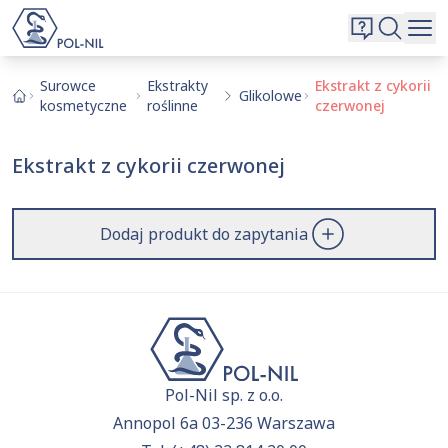
Wybrane surowce i substancje
Wyszukiwarka
Oferta
Szukaj
Surowce
Ekstrakty
Ekstrakt z cykorii
Glikolowe
kosmetyczne
roślinne
czerwonej
O nas
Kontakt
Ekstrakt z cykorii czerwonej
Aktualnie niczego nie dodałeś do zapytania.
Przejdź do
oferty
i dodaj surowce, o których chcesz
|
EN
PL
dowiedzieć się więcej.
Dodaj produkt do zapytania
Pol-Nil sp. z o.o.
Annopol 6a 03-236 Warszawa