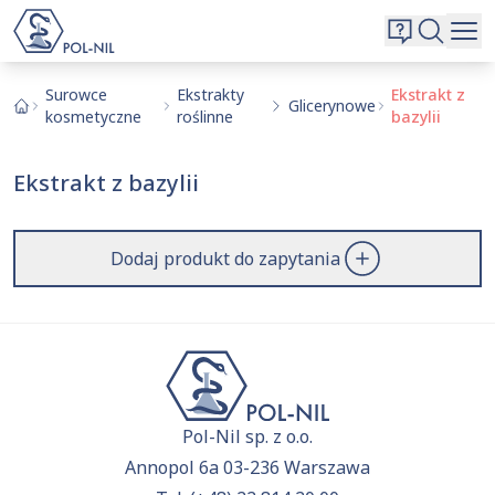
Wybrane surowce i substancje
Wyszukiwarka
Oferta
Szukaj
Surowce
Ekstrakty
Ekstrakt z
Glicerynowe
kosmetyczne
roślinne
bazylii
O nas
Kontakt
Ekstrakt z bazylii
Aktualnie niczego nie dodałeś do zapytania.
Przejdź do
oferty
i dodaj surowce, o których chcesz
|
EN
PL
dowiedzieć się więcej.
Dodaj produkt do zapytania
Pol-Nil sp. z o.o.
Annopol 6a 03-236 Warszawa