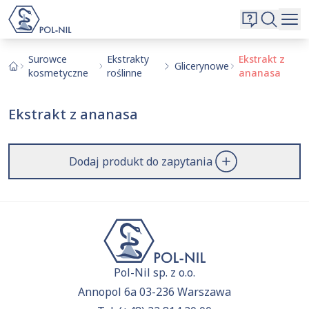
Wybrane surowce i substancje
Wyszukiwarka
Oferta
Szukaj
Surowce
Ekstrakty
Ekstrakt z
Glicerynowe
kosmetyczne
roślinne
ananasa
O nas
Kontakt
Ekstrakt z ananasa
Aktualnie niczego nie dodałeś do zapytania.
Przejdź do
oferty
i dodaj surowce, o których chcesz
|
EN
PL
dowiedzieć się więcej.
Dodaj produkt do zapytania
Pol-Nil sp. z o.o.
Annopol 6a 03-236 Warszawa