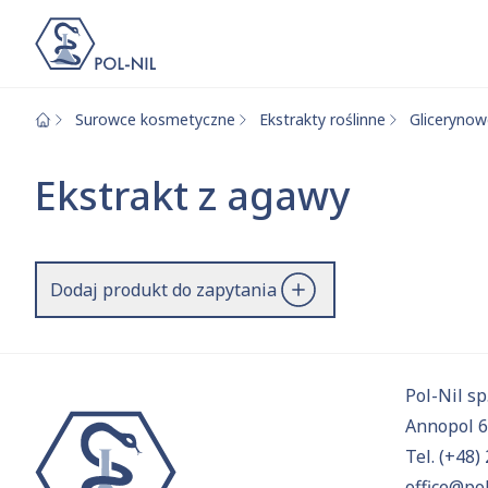
Surowce kosmetyczne
Ekstrakty roślinne
Gliceryno
Wybrane surowce i
Wyszukiwarka
Ekstrakt z agawy
Szukaj
Dodaj produkt do zapytania
Przejd
Pol-Nil sp.
Annopol 
Tel.
(+48) 
office@pol