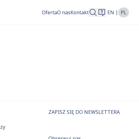
|
Oferta
O nas
Kontakt
EN
PL
więcej.
ZAPISZ SIĘ DO NEWSLETTERA
aży
Obserwuj nas