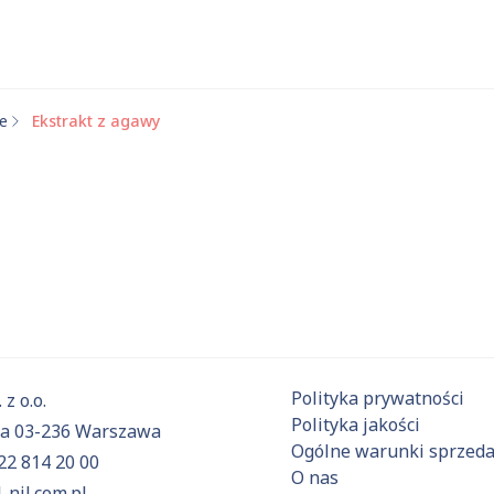
we
Ekstrakt z agawy
 substancje
Aktualnie niczego nie dodałeś do zapytania.
ź do
oferty
i dodaj surowce, o których chcesz dowiedzieć się 
Polityka prywatności
 z o.o.
Polityka jakości
6a 03-236 Warszawa
Ogólne warunki sprzed
22 814 20 00
O nas
-nil.com.pl