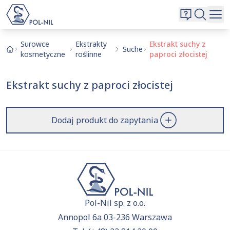
Wybrane surowce i substancje
Wyszukiwarka
Oferta
Szukaj
Surowce
Ekstrakty
Ekstrakt suchy z
Suche
kosmetyczne
roślinne
paproci złocistej
O nas
Kontakt
Ekstrakt suchy z paproci złocistej
Aktualnie niczego nie dodałeś do zapytania.
Przejdź do
oferty
i dodaj surowce, o których chcesz
|
EN
PL
dowiedzieć się więcej.
Dodaj produkt do zapytania
Pol-Nil sp. z o.o.
Annopol 6a 03-236 Warszawa