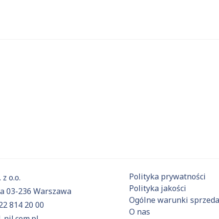
 substancje
Aktualnie niczego nie dodałeś do zapytania.
ź do
oferty
i dodaj surowce, o których chcesz dowiedzieć się 
Polityka prywatności
 z o.o.
Polityka jakości
6a 03-236 Warszawa
Ogólne warunki sprzed
22 814 20 00
O nas
-nil.com.pl