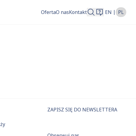
|
Oferta
O nas
Kontakt
EN
PL
więcej.
ZAPISZ SIĘ DO NEWSLETTERA
aży
Obserwuj nas