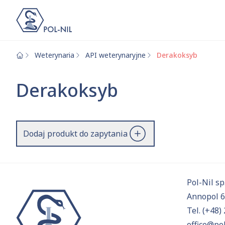
Weterynaria
API weterynaryjne
Derakoksyb
Wybrane surowce i
Wyszukiwarka
Derakoksyb
Szukaj
Dodaj produkt do zapytania
Przejd
Pol-Nil sp.
Annopol 
Tel.
(+48) 
office@pol