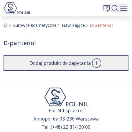
Wybrane surowce i substancje
Wyszukiwarka
Oferta
Szukaj
Surowce kosmetyczne
Nawilżające
D-pantenol
O nas
D-pantenol
Kontakt
Aktualnie niczego nie dodałeś do zapytania.
Przejdź do
oferty
i dodaj surowce, o których chcesz
|
EN
PL
Dodaj produkt do zapytania
dowiedzieć się więcej.
Pol-Nil sp. z o.o.
Annopol 6a 03-236 Warszawa
Tel.
(+48) 22 814 20 00