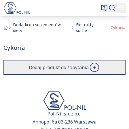
Wybrane surowce i substancje
Wyszukiwarka
Oferta
Szukaj
Dodatki do suplementów
Ekstrakty
Cykoria
diety
suche
O nas
Kontakt
Cykoria
Aktualnie niczego nie dodałeś do zapytania.
Przejdź do
oferty
i dodaj surowce, o których chcesz
|
EN
PL
dowiedzieć się więcej.
Dodaj produkt do zapytania
Pol-Nil sp. z o.o.
Annopol 6a 03-236 Warszawa