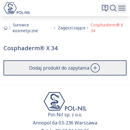
Wybrane surowce i substancje
Wyszukiwarka
Oferta
Szukaj
Surowce
Cosphaderm® X
Zagęszczające
kosmetyczne
34
O nas
Kontakt
Cosphaderm® X 34
Aktualnie niczego nie dodałeś do zapytania.
Przejdź do
oferty
i dodaj surowce, o których chcesz
|
EN
PL
dowiedzieć się więcej.
Dodaj produkt do zapytania
Pol-Nil sp. z o.o.
Annopol 6a 03-236 Warszawa