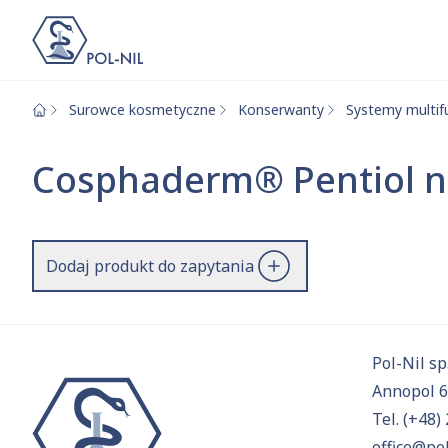
Surowce kosmetyczne
Konserwanty
Systemy multif
Wybrane surowce i
Wyszukiwarka
Cosphaderm® Pentiol n
Szukaj
Dodaj produkt do zapytania
Przejd
Pol-Nil sp.
Annopol 
Tel.
(+48) 
office@pol