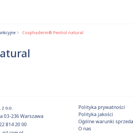
unkcyjne
Cosphaderm® Pentiol natural
 substancje
atural
Aktualnie niczego nie dodałeś do zapytania.
ź do
oferty
i dodaj surowce, o których chcesz dowiedzieć się 
Polityka prywatności
 z o.o.
Polityka jakości
6a 03-236 Warszawa
Ogólne warunki sprzed
22 814 20 00
O nas
-nil.com.pl