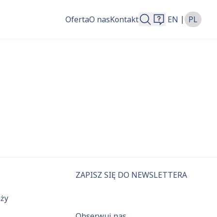
|
Oferta
O nas
Kontakt
EN
PL
więcej.
ZAPISZ SIĘ DO NEWSLETTERA
aży
Obserwuj nas