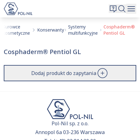
Wybrane surowce i substancje
Wyszukiwarka
Oferta
Szukaj
Surowce
Systemy
Cosphaderm®
Konserwanty
kosmetyczne
multifunkcyjne
Pentiol GL
O nas
Kontakt
Cosphaderm® Pentiol GL
Aktualnie niczego nie dodałeś do zapytania.
Przejdź do
oferty
i dodaj surowce, o których chcesz
|
EN
PL
dowiedzieć się więcej.
Dodaj produkt do zapytania
Pol-Nil sp. z o.o.
Annopol 6a 03-236 Warszawa