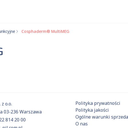
unkcyjne
Cosphaderm® MultiMEG
 substancje
G
Aktualnie niczego nie dodałeś do zapytania.
ź do
oferty
i dodaj surowce, o których chcesz dowiedzieć się 
Polityka prywatności
 z o.o.
Polityka jakości
6a 03-236 Warszawa
Ogólne warunki sprzed
22 814 20 00
O nas
-nil.com.pl