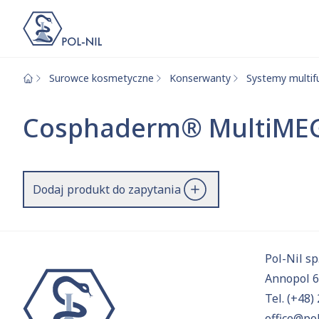
Surowce kosmetyczne
Konserwanty
Systemy multif
Wybrane surowce i
Wyszukiwarka
Cosphaderm® MultiME
Szukaj
Dodaj produkt do zapytania
Przejd
Pol-Nil sp.
Annopol 
Tel.
(+48) 
office@pol