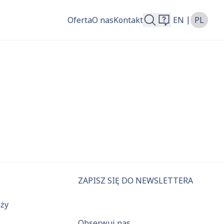
|
Oferta
O nas
Kontakt
EN
PL
więcej.
ZAPISZ SIĘ DO NEWSLETTERA
aży
Obserwuj nas