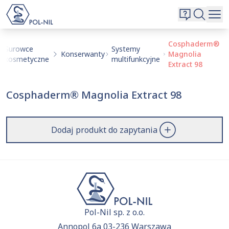
Wybrane surowce i substancje
Wyszukiwarka
Oferta
Szukaj
Cosphaderm®
Surowce
Systemy
Konserwanty
Magnolia
O nas
kosmetyczne
multifunkcyjne
Extract 98
Kontakt
Aktualnie niczego nie dodałeś do zapytania.
Cosphaderm® Magnolia Extract 98
Przejdź do
oferty
i dodaj surowce, o których chcesz
|
EN
PL
dowiedzieć się więcej.
Dodaj produkt do zapytania
Pol-Nil sp. z o.o.
Annopol 6a 03-236 Warszawa