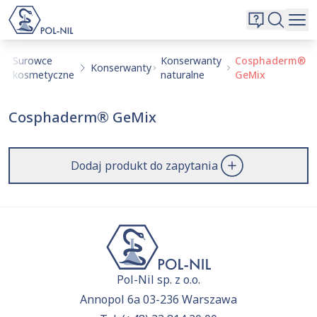
Wybrane surowce i substancje
Wyszukiwarka
Oferta
Szukaj
Surowce
Konserwanty
Cosphaderm®
Konserwanty
kosmetyczne
naturalne
GeMix
O nas
Kontakt
Cosphaderm® GeMix
Aktualnie niczego nie dodałeś do zapytania.
Przejdź do
oferty
i dodaj surowce, o których chcesz
|
EN
PL
dowiedzieć się więcej.
Dodaj produkt do zapytania
Pol-Nil sp. z o.o.
Annopol 6a 03-236 Warszawa