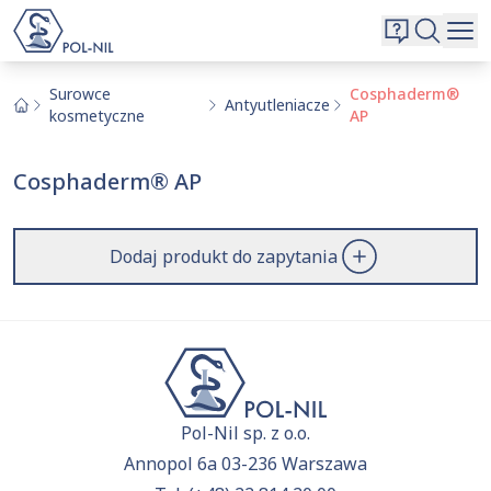
Wybrane surowce i substancje
Wyszukiwarka
Oferta
Szukaj
Surowce
Cosphaderm®
Antyutleniacze
kosmetyczne
AP
O nas
Kontakt
Cosphaderm® AP
Aktualnie niczego nie dodałeś do zapytania.
Przejdź do
oferty
i dodaj surowce, o których chcesz
|
EN
PL
dowiedzieć się więcej.
Dodaj produkt do zapytania
Pol-Nil sp. z o.o.
Annopol 6a 03-236 Warszawa