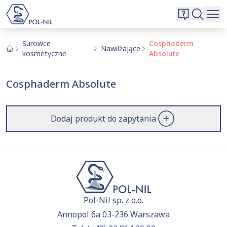
Wybrane surowce i substancje
Wyszukiwarka
Oferta
Szukaj
Surowce
Cosphaderm
Nawilżające
kosmetyczne
Absolute
O nas
Kontakt
Cosphaderm Absolute
Aktualnie niczego nie dodałeś do zapytania.
Przejdź do
oferty
i dodaj surowce, o których chcesz
|
EN
PL
dowiedzieć się więcej.
Dodaj produkt do zapytania
Pol-Nil sp. z o.o.
Annopol 6a 03-236 Warszawa