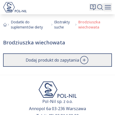
Wybrane surowce i substancje
Wyszukiwarka
Oferta
Szukaj
Dodatki do
Ekstrakty
Brodziuszka
suplementów diety
suche
wiechowata
O nas
Kontakt
Brodziuszka wiechowata
Aktualnie niczego nie dodałeś do zapytania.
Przejdź do
oferty
i dodaj surowce, o których chcesz
|
EN
PL
dowiedzieć się więcej.
Dodaj produkt do zapytania
Pol-Nil sp. z o.o.
Annopol 6a 03-236 Warszawa