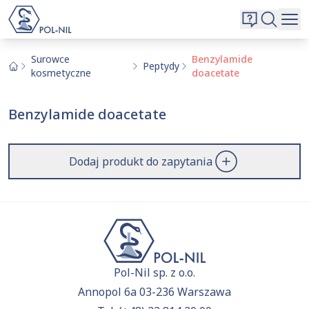
Wybrane surowce i substancje
Wyszukiwarka
Oferta
Szukaj
Surowce
Benzylamide
Peptydy
kosmetyczne
doacetate
O nas
Kontakt
Benzylamide doacetate
Aktualnie niczego nie dodałeś do zapytania.
Przejdź do
oferty
i dodaj surowce, o których chcesz
|
EN
PL
dowiedzieć się więcej.
Dodaj produkt do zapytania
Pol-Nil sp. z o.o.
Annopol 6a 03-236 Warszawa