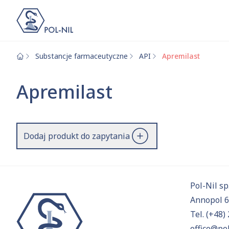
Substancje farmaceutyczne
API
Apremilast
Wybrane surowce i
Wyszukiwarka
Apremilast
Szukaj
Dodaj produkt do zapytania
Przejd
Pol-Nil sp.
Annopol 
Tel.
(+48) 
office@pol