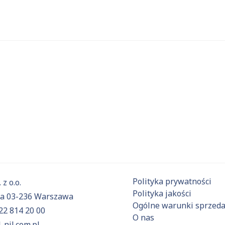
 substancje
Aktualnie niczego nie dodałeś do zapytania.
ź do
oferty
i dodaj surowce, o których chcesz dowiedzieć się 
Polityka prywatności
 z o.o.
Polityka jakości
6a 03-236 Warszawa
Ogólne warunki sprzed
22 814 20 00
O nas
-nil.com.pl