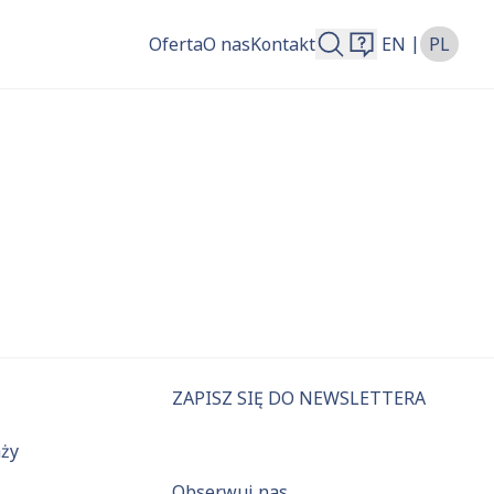
|
Oferta
O nas
Kontakt
EN
PL
więcej.
ZAPISZ SIĘ DO NEWSLETTERA
aży
Obserwuj nas