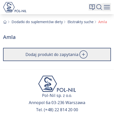
Wybrane surowce i substancje
Wyszukiwarka
Oferta
Szukaj
Dodatki do suplementów diety
Ekstrakty suche
Amla
O nas
Amla
Kontakt
Aktualnie niczego nie dodałeś do zapytania.
Przejdź do
oferty
i dodaj surowce, o których chcesz
|
EN
PL
Dodaj produkt do zapytania
dowiedzieć się więcej.
Pol-Nil sp. z o.o.
Annopol 6a 03-236 Warszawa
Tel.
(+48) 22 814 20 00