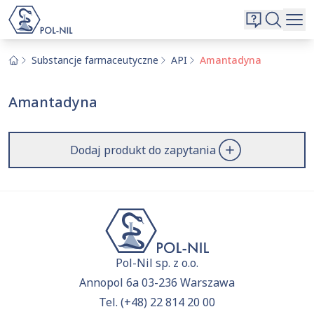
Wybrane surowce i substancje
Wyszukiwarka
Oferta
Szukaj
Substancje farmaceutyczne
API
Amantadyna
O nas
Amantadyna
Kontakt
Aktualnie niczego nie dodałeś do zapytania.
Przejdź do
oferty
i dodaj surowce, o których chcesz
|
EN
PL
Dodaj produkt do zapytania
dowiedzieć się więcej.
Pol-Nil sp. z o.o.
Annopol 6a 03-236 Warszawa
Tel.
(+48) 22 814 20 00