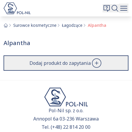
Wybrane surowce i substancje
Wyszukiwarka
Oferta
Szukaj
Surowce kosmetyczne
Łagodzące
Alpantha
O nas
Alpantha
Kontakt
Aktualnie niczego nie dodałeś do zapytania.
Przejdź do
oferty
i dodaj surowce, o których chcesz
|
EN
PL
Dodaj produkt do zapytania
dowiedzieć się więcej.
Pol-Nil sp. z o.o.
Annopol 6a 03-236 Warszawa
Tel.
(+48) 22 814 20 00