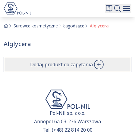
Wybrane surowce i substancje
Wyszukiwarka
Oferta
Szukaj
Surowce kosmetyczne
Łagodzące
Alglycera
O nas
Alglycera
Kontakt
Aktualnie niczego nie dodałeś do zapytania.
Przejdź do
oferty
i dodaj surowce, o których chcesz
|
EN
PL
Dodaj produkt do zapytania
dowiedzieć się więcej.
Pol-Nil sp. z o.o.
Annopol 6a 03-236 Warszawa
Tel.
(+48) 22 814 20 00