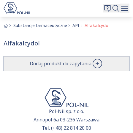
Wybrane surowce i substancje
Wyszukiwarka
Oferta
Szukaj
Substancje farmaceutyczne
API
Alfakalcydol
O nas
Alfakalcydol
Kontakt
Aktualnie niczego nie dodałeś do zapytania.
Przejdź do
oferty
i dodaj surowce, o których chcesz
|
EN
PL
Dodaj produkt do zapytania
dowiedzieć się więcej.
Pol-Nil sp. z o.o.
Annopol 6a 03-236 Warszawa
Tel.
(+48) 22 814 20 00