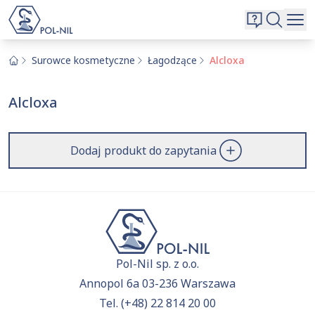
Wybrane surowce i substancje
Wyszukiwarka
Oferta
Szukaj
Surowce kosmetyczne
Łagodzące
Alcloxa
O nas
Alcloxa
Kontakt
Aktualnie niczego nie dodałeś do zapytania.
Przejdź do
oferty
i dodaj surowce, o których chcesz
|
EN
PL
Dodaj produkt do zapytania
dowiedzieć się więcej.
Pol-Nil sp. z o.o.
Annopol 6a 03-236 Warszawa
Tel.
(+48) 22 814 20 00