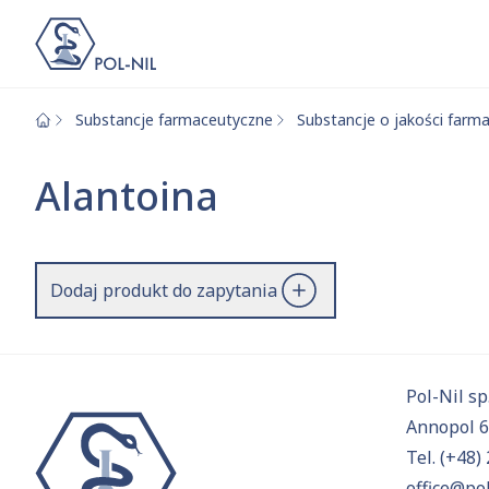
Substancje farmaceutyczne
Substancje o jakości farm
Wybrane surowce i
Wyszukiwarka
Alantoina
Szukaj
Dodaj produkt do zapytania
Przejd
Pol-Nil sp.
Annopol 
Tel.
(+48) 
office@pol