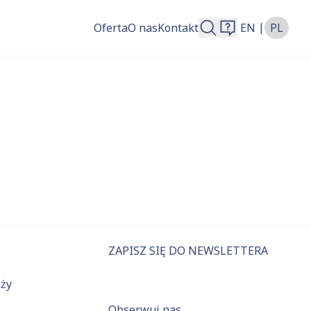
|
Oferta
O nas
Kontakt
EN
PL
więcej.
ZAPISZ SIĘ DO NEWSLETTERA
aży
Obserwuj nas