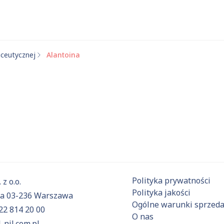
aceutycznej
Alantoina
 substancje
Aktualnie niczego nie dodałeś do zapytania.
ź do
oferty
i dodaj surowce, o których chcesz dowiedzieć się 
Polityka prywatności
 z o.o.
Polityka jakości
6a 03-236 Warszawa
Ogólne warunki sprzed
22 814 20 00
O nas
-nil.com.pl