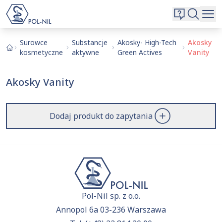
Wybrane surowce i substancje
Wyszukiwarka
Oferta
Szukaj
Surowce
Substancje
Akosky- High-Tech
Akosky
kosmetyczne
aktywne
Green Actives
Vanity
O nas
Kontakt
Akosky Vanity
Aktualnie niczego nie dodałeś do zapytania.
Przejdź do
oferty
i dodaj surowce, o których chcesz
|
EN
PL
dowiedzieć się więcej.
Dodaj produkt do zapytania
Pol-Nil sp. z o.o.
Annopol 6a 03-236 Warszawa