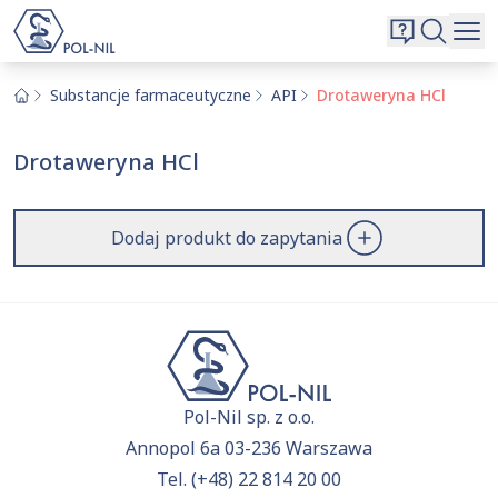
Wybrane surowce i substancje
Wyszukiwarka
Oferta
Szukaj
Substancje farmaceutyczne
API
Drotaweryna HCl
O nas
Drotaweryna HCl
Kontakt
Aktualnie niczego nie dodałeś do zapytania.
Przejdź do
oferty
i dodaj surowce, o których chcesz
|
EN
PL
Dodaj produkt do zapytania
dowiedzieć się więcej.
Pol-Nil sp. z o.o.
Annopol 6a 03-236 Warszawa
Tel.
(+48) 22 814 20 00